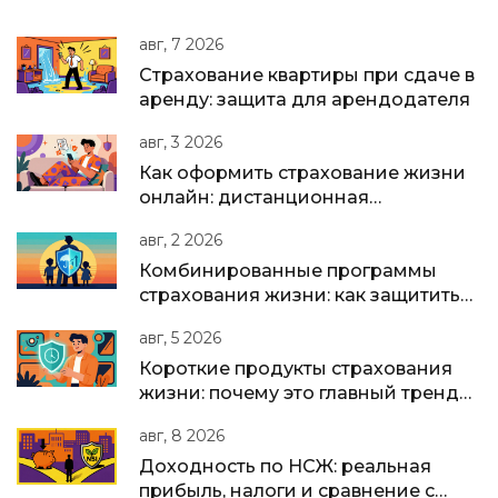
авг, 7 2026
Страхование квартиры при сдаче в
аренду: защита для арендодателя
авг, 3 2026
Как оформить страхование жизни
онлайн: дистанционная
идентификация и подписание
авг, 2 2026
полиса
Комбинированные программы
страхования жизни: как защитить
семью и накопить капитал в одном
авг, 5 2026
полисе
Короткие продукты страхования
жизни: почему это главный тренд
2025-2026 годов
авг, 8 2026
Доходность по НСЖ: реальная
прибыль, налоги и сравнение с