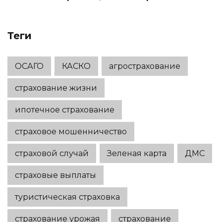
вкладами в 2026 году
Теги
ОСАГО
КАСКО
агрострахование
страхование жизни
ипотечное страхование
страховое мошенничество
страховой случай
Зеленая карта
ДМС
страховые выплаты
туристическая страховка
страхование урожая
страхование