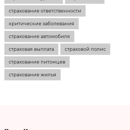
страхование ответственности
критические заболевания
страхование автомобиля
страховая выплата
страховой полис
страхование питомцев
страхование жилья