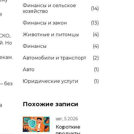
Финансы и сельское
(14)
хозяйство
е
Финансы и закон
(13)
Животные и питомцы
(4)
СКО,
й. Но
Финансы
(4)
екам.
Автомобили и транспорт
(2)
Авто
(1)
Юридические услуги
(1)
— без
Похожие записи
а
авг, 5 2026
Короткие
продукты