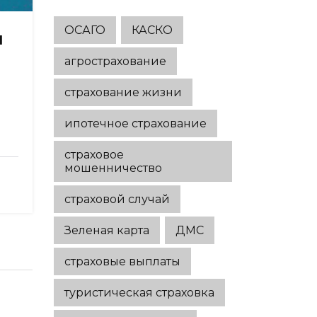
вернуть
недоплату
ОСАГО
КАСКО
я
агрострахование
страхование жизни
ипотечное страхование
страховое
мошенничество
страховой случай
Зеленая карта
ДМС
страховые выплаты
туристическая страховка