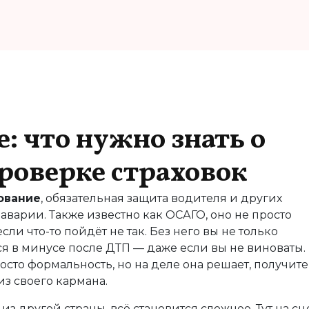
: что нужно знать о
проверке страховок
ование
,
обязательная защита водителя и других
 аварии
. Также известно как
ОСАГО
, оно не просто
сли что-то пойдёт не так.
Без него вы не только
ься в минусе после ДТП — даже если вы не виноваты.
осто формальность, но на деле она решает, получите
из своего кармана.
з другой страны, всё становится сложнее. Тут на сц