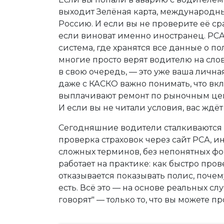
выходит
Зелёная карта
,
международный
Россию
. И если вы не проверите её с
если виноват именно иностранец. РСА
система, где хранятся все данные о поли
многие просто верят водителю на слово
в свою очередь, — это уже ваша лична
даже с КАСКО важно понимать, что вкл
выплачивают ремонт по рыночным цена
И если вы не читали условия, вас ждё
Сегодняшние водители сталкиваются 
проверка страховок через сайт РСА, и
сложных терминов, без непонятных фор
работает на практике: как быстро пров
отказывается показывать полис, почем
есть. Всё это — на основе реальных сл
говорят" — только то, что вы можете п