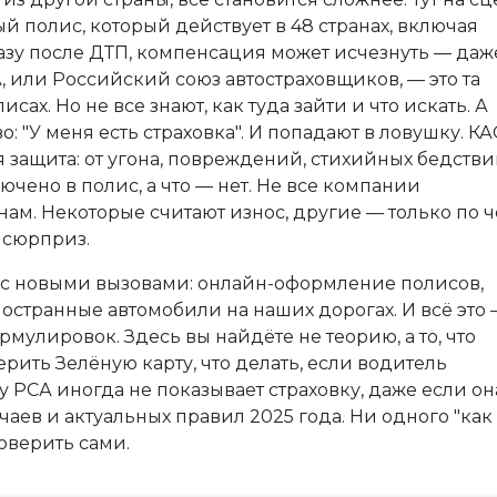
 полис, который действует в 48 странах, включая
разу после ДТП, компенсация может исчезнуть — даж
, или Российский союз автостраховщиков, — это та
сах. Но не все знают, как туда зайти и что искать. А
: "У меня есть страховка". И попадают в ловушку.
КА
я защита: от угона, повреждений, стихийных бедстви
ючено в полис, а что — нет. Не все компании
м. Некоторые считают износ, другие — только по ч
т сюрприз.
с новыми вызовами: онлайн-оформление полисов,
ностранные автомобили на наших дорогах. И всё это 
мулировок. Здесь вы найдёте не теорию, а то, что
ерить Зелёную карту, что делать, если водитель
у РСА иногда не показывает страховку, даже если он
учаев и актуальных правил 2025 года. Ни одного "как
роверить сами.