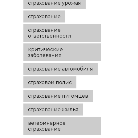
страхование урожая
страхование
страхование
ответственности
критические
заболевания
страхование автомобиля
страховой полис
страхование питомцев
страхование жилья
ветеринарное
страхование