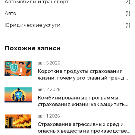
Автомобили и транспорт
(2)
Авто
(1)
Юридические услуги
(1)
Похожие записи
авг, 5 2026
Короткие продукты страхования
жизни: почему это главный тренд
2025-2026 годов
авг, 2 2026
Комбинированные программы
страхования жизни: как защитить
семью и накопить капитал в одном
авг, 1 2026
полисе
Страхование агрессивных сред и
опасных веществ на производстве: