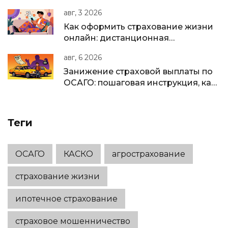
полное руководство для бизнеса в
авг, 3 2026
РФ
Как оформить страхование жизни
онлайн: дистанционная
идентификация и подписание
авг, 6 2026
полиса
Занижение страховой выплаты по
ОСАГО: пошаговая инструкция, как
вернуть недоплату
Теги
ОСАГО
КАСКО
агрострахование
страхование жизни
ипотечное страхование
страховое мошенничество