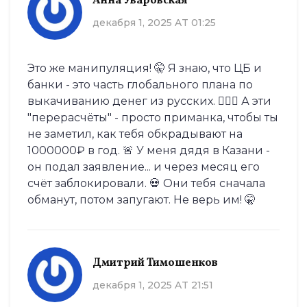
Анна Уваровская
декабря 1, 2025 AT 01:25
Это же манипуляция! 🤫 Я знаю, что ЦБ и
банки - это часть глобального плана по
выкачиванию денег из русских. 🕵️‍♀️💸 А эти
"перерасчёты" - просто приманка, чтобы ты
не заметил, как тебя обкрадывают на
1000000₽ в год. 🚨 У меня дядя в Казани -
он подал заявление... и через месяц его
счёт заблокировали. 💀 Они тебя сначала
обманут, потом запугают. Не верь им! 🤫
Дмитрий Тимошенков
декабря 1, 2025 AT 21:51