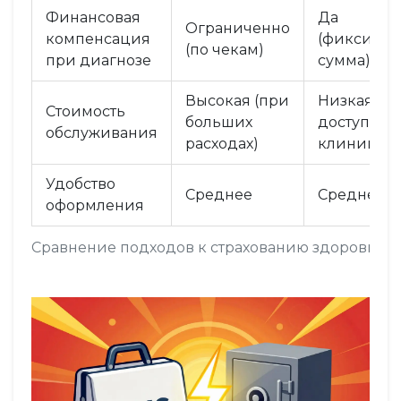
Финансовая
Да
Ограниченно
компенсация
(фиксиров
(по чекам)
при диагнозе
сумма)
Высокая (при
Низкая (не
Стоимость
больших
доступа к
обслуживания
расходах)
клиникам)
Удобство
Среднее
Среднее
оформления
Сравнение подходов к страхованию здоровья