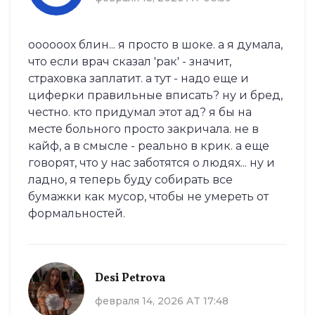
оооооох блин... я просто в шоке. а я думала,
что если врач сказал 'рак' - значит,
страховка заплатит. а тут - надо еще и
циферки правильные вписать? ну и бред,
честно. кто придумал этот ад? я бы на
месте больного просто закричала. не в
кайф, а в смысле - реально в крик. а еще
говорят, что у нас заботятся о людях... ну и
ладно, я теперь буду собирать все
бумажки как мусор, чтобы не умереть от
формальностей.
Desi Petrova
февраля 14, 2026 AT 17:48