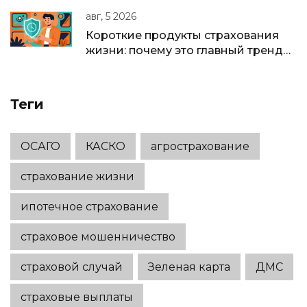
полное руководство для бизнеса в
авг, 5 2026
РФ
Короткие продукты страхования
жизни: почему это главный тренд
2025-2026 годов
Теги
ОСАГО
КАСКО
агрострахование
страхование жизни
ипотечное страхование
страховое мошенничество
страховой случай
Зеленая карта
ДМС
страховые выплаты