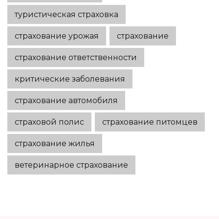
туристическая страховка
страхование урожая
страхование
страхование ответственности
критические заболевания
страхование автомобиля
страховой полис
страхование питомцев
страхование жилья
ветеринарное страхование