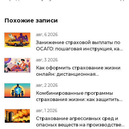
Похожие записи
авг, 6 2026
Занижение страховой выплаты по
ОСАГО: пошаговая инструкция, как
вернуть недоплату
авг, 3 2026
Как оформить страхование жизни
онлайн: дистанционная
идентификация и подписание
авг, 2 2026
полиса
Комбинированные программы
страхования жизни: как защитить
семью и накопить капитал в одном
авг, 1 2026
полисе
Страхование агрессивных сред и
опасных веществ на производстве: