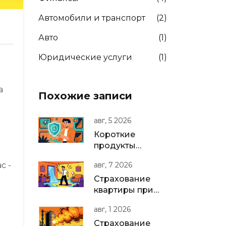
Автомобили и транспорт
(2)
Авто
(1)
Юридические услуги
(1)
а
Похожие записи
авг, 5 2026
Короткие
продукты
страхования
авг, 7 2026
с -
жизни: почему
это главный
Страхование
тренд 2025-2026
квартиры при
годов
сдаче в аренду:
авг, 1 2026
защита для
арендодателя
Страхование