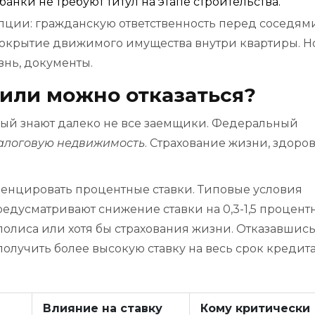
анки не требуют титул на этапе строительства.
ции: гражданскую ответственность перед соседями
 покрытие движимого имущества внутри квартиры. Н
знь, документы.
 или можно отказаться?
рый знают далеко не все заемщики. Федеральный
алоговую недвижимость
. Страхование жизни, здоро
енцировать процентные ставки. Типовые условия
едусматривают снижение ставки на 0,3-1,5 процент
олиса или хотя бы страхования жизни. Отказавшись
олучить более высокую ставку на весь срок кредита
Влияние на ставку
Кому критически