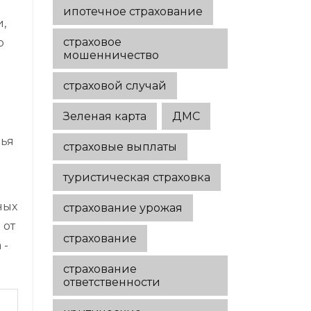
ипотечное страхование
,
страховое
о
мошенничество
страховой случай
Зеленая карта
ДМС
вья
страховые выплаты
туристическая страховка
ных
страхование урожая
 от
страхование
 -
страхование
ответственности