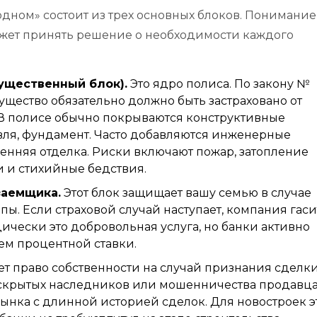
одном» состоит из трех основных блоков. Понимание
может принять решение о необходимости каждого
ущественный блок).
Это ядро полиса. По закону №
ущество обязательно должно быть застраховано от
 В полисе обычно покрываются конструктивные
овля, фундамент. Часто добавляются инженерные
ренняя отделка. Риски включают пожар, затопление
и и стихийные бедствия.
заемщика.
Этот блок защищает вашу семью в случае
пы. Если страховой случай наступает, компания гаси
ически это добровольная услуга, но банки активно
ем процентной ставки.
 право собственности на случай признания сделк
скрытых наследников или мошенничества продавца
ынка с длинной историей сделок. Для новостроек э