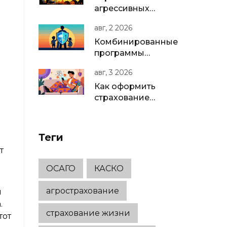
агрессивных
сред и опасных
авг, 2 2026
веществ на
производстве:
Комбинированные
полное
программы
руководство для
страхования
авг, 3 2026
бизнеса в РФ
жизни: как
защитить семью и
Как оформить
накопить капитал в
страхование
одном полисе
жизни онлайн:
дистанционная
идентификация
Теги
и подписание
т
полиса
ОСАГО
КАСКО
агрострахование
и
.
страхование жизни
тот