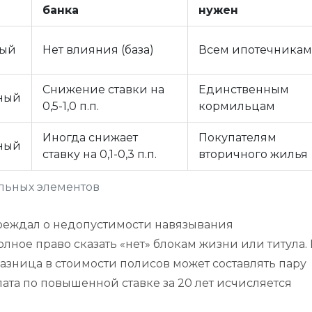
банка
нужен
ный
Нет влияния (база)
Всем ипотечникам
Снижение ставки на
Единственным
ный
0,5-1,0 п.п.
кормильцам
Иногда снижает
Покупателям
ный
ставку на 0,1-0,3 п.п.
вторичного жилья
льных элементов
реждал о недопустимости навязывания
лное право сказать «нет» блокам жизни или титула.
азница в стоимости полисов может составлять пару
плата по повышенной ставке за 20 лет исчисляется