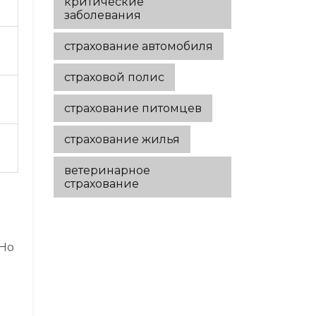
критические
заболевания
страхование автомобиля
страховой полис
страхование питомцев
страхование жилья
ветеринарное
страхование
 Но