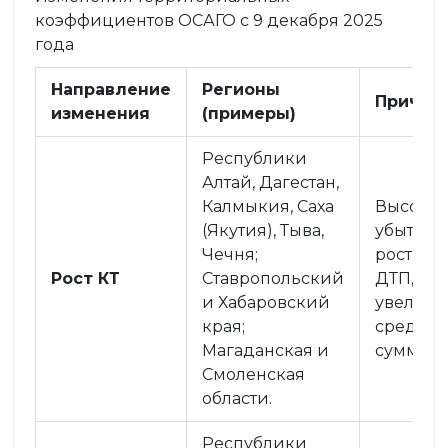
коэффициентов ОСАГО с 9 декабря 2025
года
Направление
Регионы
Причин
изменения
(примеры)
Республики
Алтай, Дагестан,
Калмыкия, Саха
Высокая
(Якутия), Тыва,
убыточно
Чечня;
рост чис
Рост КТ
Ставропольский
ДТП,
и Хабаровский
увеличе
края;
средних
Магаданская и
сумм вы
Смоленская
области.
Республики