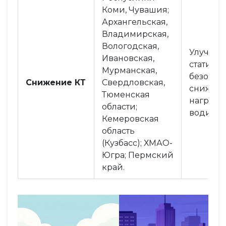
Коми, Чувашия;
Архангельская,
Владимирская,
Вологодская,
Улучше
Ивановская,
статист
Мурманская,
безопас
Снижение КТ
Свердловская,
снижен
Тюменская
нагрузк
области;
водител
Кемеровская
область
(Кузбасс); ХМАО-
Югра; Пермский
край.