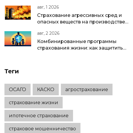
вернуть недоплату
авг, 1 2026
Страхование агрессивных сред и
опасных веществ на производстве:
полное руководство для бизнеса в
авг, 2 2026
РФ
Комбинированные программы
страхования жизни: как защитить
семью и накопить капитал в одном
полисе
Теги
ОСАГО
КАСКО
агрострахование
страхование жизни
ипотечное страхование
страховое мошенничество