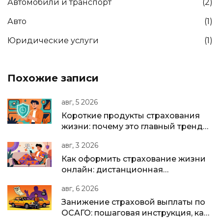
Автомобили и транспорт
(2)
Авто
(1)
Юридические услуги
(1)
Похожие записи
авг, 5 2026
Короткие продукты страхования
жизни: почему это главный тренд
2025-2026 годов
авг, 3 2026
Как оформить страхование жизни
онлайн: дистанционная
идентификация и подписание
авг, 6 2026
полиса
Занижение страховой выплаты по
ОСАГО: пошаговая инструкция, как