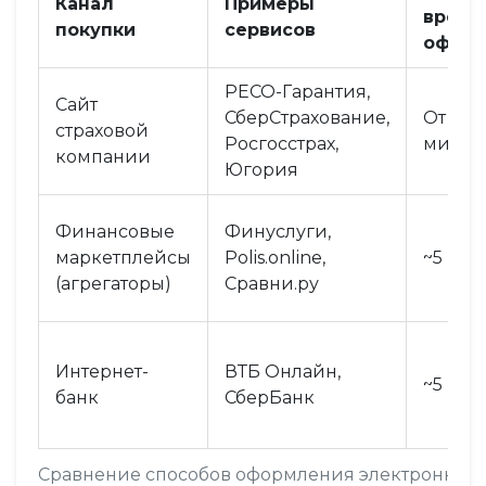
Канал
Примеры
время
покупки
сервисов
оформ
РЕСО-Гарантия,
Сайт
СберСтрахование,
От 5 д
страховой
Росгосстрах,
минут
компании
Югория
Финансовые
Финуслуги,
маркетплейсы
Polis.online,
~5 мин
(агрегаторы)
Сравни.ру
Интернет-
ВТБ Онлайн,
~5 мин
банк
СберБанк
Сравнение способов оформления электронног