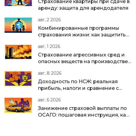
Страхование квартиры при сдаче в
аренду: защита для арендодателя
авг, 2 2026
Комбинированные программы
страхования жизни: как защитить
семью и накопить капитал в одном
авг, 1 2026
полисе
Страхование агрессивных сред и
опасных веществ на производстве:
полное руководство для бизнеса в
авг, 8 2026
РФ
Доходность по НСЖ: реальная
прибыль, налоги и сравнение с
вкладами в 2026 году
авг, 6 2026
Занижение страховой выплаты по
ОСАГО: пошаговая инструкция, как
вернуть недоплату