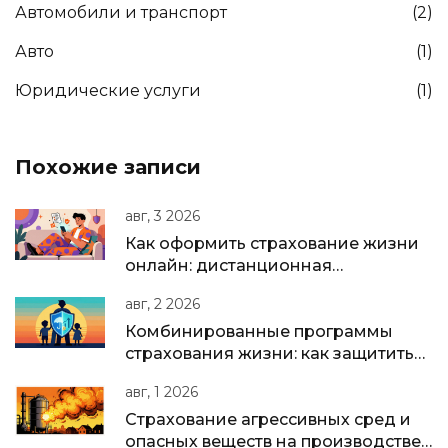
Автомобили и транспорт
(2)
Авто
(1)
Юридические услуги
(1)
Похожие записи
авг, 3 2026
Как оформить страхование жизни
онлайн: дистанционная
идентификация и подписание
авг, 2 2026
полиса
Комбинированные программы
страхования жизни: как защитить
семью и накопить капитал в одном
авг, 1 2026
полисе
Страхование агрессивных сред и
опасных веществ на производстве: