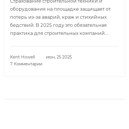
Страхование строительной техники и
оборудования на площадке защищает от
потерь из-за аварий, краж и стихийных
бедствий. В 2025 году это обязательная
практика для строительных компаний.
Узнайте, что покрывают полисы, как
выбрать страховщика и как избежать отказа
Kent Howell
июн, 25 2025
в выплате.
7 Комментарии