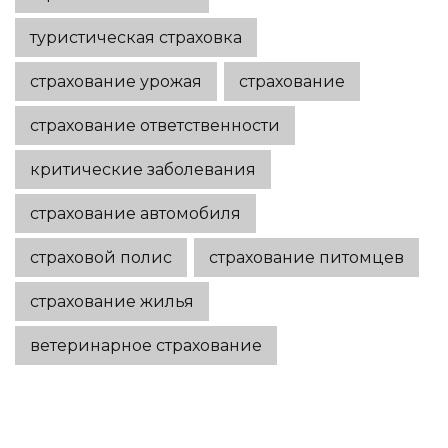
туристическая страховка
страхование урожая
страхование
страхование ответственности
критические заболевания
страхование автомобиля
страховой полис
страхование питомцев
страхование жилья
ветеринарное страхование