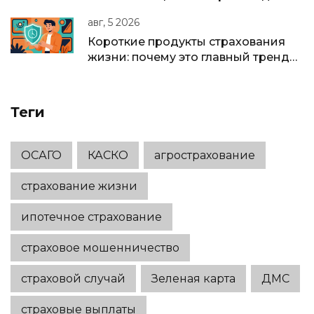
полное руководство для бизнеса в
авг, 5 2026
РФ
Короткие продукты страхования
жизни: почему это главный тренд
2025-2026 годов
Теги
ОСАГО
КАСКО
агрострахование
страхование жизни
ипотечное страхование
страховое мошенничество
страховой случай
Зеленая карта
ДМС
страховые выплаты