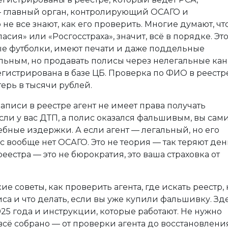
— главный орган, контролирующий ОСАГО и
о не все знают, как его проверить. Многие думают, чт
ласия» или «Росгосстраха», значит, всё в порядке. Эт
е футболки, имеют печати и даже поддельные
альным, но продавать полисы через нелегальные ка
регистрирована в базе ЦБ. Проверка по ФИО в реестр
терь в тысячи рублей.
записи в реестре агент не имеет права получать
Если у вас ДТП, а полис оказался фальшивым, вы сам
ебные издержки. А если агент — легальный, но его
ас вообще нет ОСАГО. Это не теория — так теряют де
естра — это не бюрократия, это ваша страховка от
е советы, как проверить агента, где искать реестр, 
са и что делать, если вы уже купили фальшивку. Зд
25 года и инструкции, которые работают. Не нужно
всё собрано — от проверки агента до восстановлени