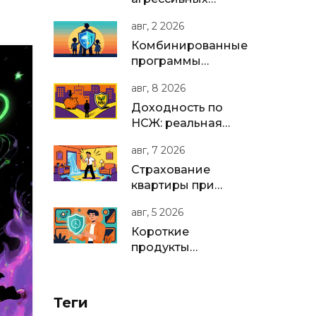
сред и опасных
авг, 2 2026
веществ на
производстве:
Комбинированные
полное
программы
руководство для
страхования
авг, 8 2026
бизнеса в РФ
жизни: как
защитить семью и
Доходность по
накопить капитал в
НСЖ: реальная
одном полисе
прибыль, налоги
авг, 7 2026
и сравнение с
вкладами в 2026
Страхование
году
квартиры при
сдаче в аренду:
авг, 5 2026
защита для
арендодателя
Короткие
продукты
страхования
жизни: почему
это главный
Теги
тренд 2025-2026