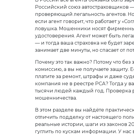
Российский союз автостраховщиков 
проверяющий легальность агентов
. Н
если агент говорит, что работает у «Сог
ловушка. Мошенники носят фирменны
удостоверения. Агент может быть лег
— и тогда ваша страховка не будет за
занимает две минуты, но спасает от по
Почему это так важно? Потому что без 
комиссию, а вы не получаете защиту. 
платите за ремонт, штрафы и даже суд
компания не в реестре РСА? Тогда у в
тысячи людей каждый год. Проверка ре
мошенничества.
В этом разделе вы найдёте практически
отличить подделку от настоящего поли
реальные истории, шаги из законов 20
гуглить по кускам информации. У нас 