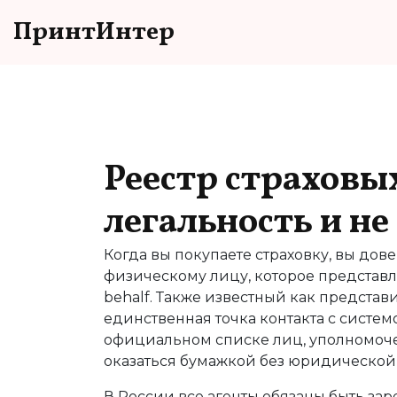
ПринтИнтер
Реестр страховы
легальность и н
Когда вы покупаете страховку, вы до
физическому лицу, которое представл
behalf
. Также известный как
представи
единственная точка контакта с системо
официальном списке лиц, уполномоче
оказаться бумажкой без юридической
В России все агенты обязаны быть за