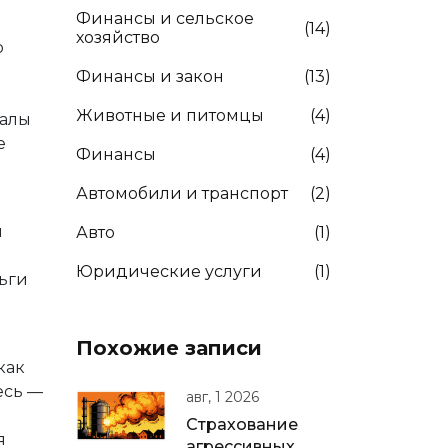
Финансы и сельское
(14)
хозяйство
о
о
Финансы и закон
(13)
Животные и питомцы
(4)
налы
е
Финансы
(4)
Автомобили и транспорт
(2)
и
Авто
(1)
Юридические услуги
(1)
ньги
Похожие записи
как
есь —
авг, 1 2026
Страхование
я
агрессивных