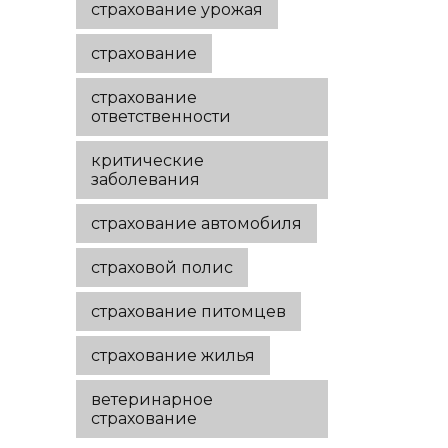
страхование урожая
страхование
страхование
ответственности
критические
заболевания
страхование автомобиля
страховой полис
страхование питомцев
страхование жилья
ветеринарное
страхование