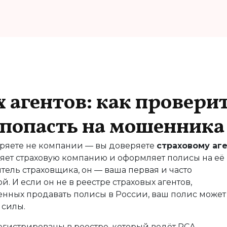
х агентов: как провери
е попасть на мошенника
веряете не компании — вы доверяете
страховому аг
яет страховую компанию и оформляет полисы на её
тель страховщика
, он — ваша первая и часто
й. И если он не в
реестре страховых агентов
,
нных продавать полисы в России
, ваш полис может
 силы.
регистрированы в реестре, который ведёт
РСА
,