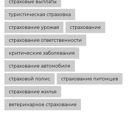
страховые выплаты
туристическая страховка
страхование урожая
страхование
страхование ответственности
критические заболевания
страхование автомобиля
страховой полис
страхование питомцев
страхование жилья
ветеринарное страхование