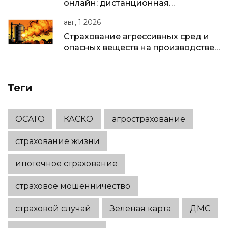
онлайн: дистанционная
идентификация и подписание
авг, 1 2026
полиса
Страхование агрессивных сред и
опасных веществ на производстве:
полное руководство для бизнеса в
РФ
Теги
ОСАГО
КАСКО
агрострахование
страхование жизни
ипотечное страхование
страховое мошенничество
страховой случай
Зеленая карта
ДМС