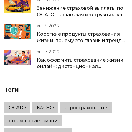
авг, 6 2026
полисе
Занижение страховой выплаты по
ОСАГО: пошаговая инструкция, как
вернуть недоплату
авг, 5 2026
Короткие продукты страхования
жизни: почему это главный тренд
2025-2026 годов
авг, 3 2026
Как оформить страхование жизни
онлайн: дистанционная
идентификация и подписание
полиса
Теги
ОСАГО
КАСКО
агрострахование
страхование жизни