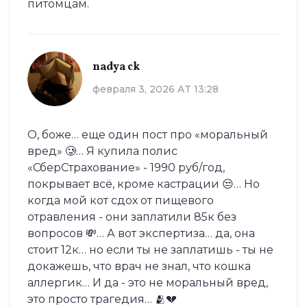
питомцам.
nadya ck
февраля 3, 2026 AT 13:28
О, боже… еще один пост про «моральный
вред» 🥲… Я купила полис
«СберСтрахование» - 1990 руб/год,
покрывает всё, кроме кастрации 😒… Но
когда мой кот сдох от пищевого
отравления - они заплатили 85к без
вопросов 💸… А вот экспертиза… да, она
стоит 12к… но если ты не заплатишь - ты не
докажешь, что врач не знал, что кошка
аллергик… И да - это не моральный вред,
это просто трагедия… 🫂💔