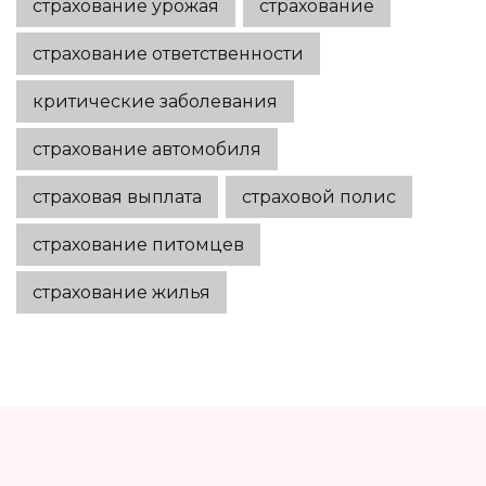
страхование урожая
страхование
страхование ответственности
критические заболевания
страхование автомобиля
страховая выплата
страховой полис
страхование питомцев
страхование жилья