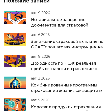
Похожие записи
авг, 9 2026
Нотариальное заверение
документов для страховой
выплаты: когда нужно и как сделать
авг, 6 2026
правильно
Занижение страховой выплаты по
ОСАГО: пошаговая инструкция, как
вернуть недоплату
авг, 8 2026
Доходность по НСЖ: реальная
прибыль, налоги и сравнение с
вкладами в 2026 году
авг, 2 2026
Комбинированные программы
страхования жизни: как защитить
семью и накопить капитал в одном
авг, 5 2026
полисе
Короткие продукты страхования